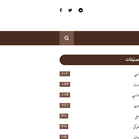
لتصنيفات
2147
اسي
1488
ديث
1108
ندلسي
1025
موي
896
هلي
804
لوكي
348
ماني