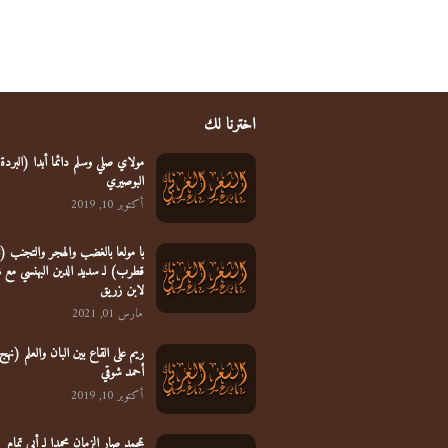
اخترنا لك
مولاي صلي وسلم دائما أبدا (البردة)
البوصيري
أكتوبر 10, 2019
يا مولعا بالغضب والهجر والتجنب 
قطرب) لـ سديد الدين البهنسي مع 
لابن زريق
مارس 01, 2021
ريم على القاع بين البان والعلم (نهج 
أحمد شوقي
أكتوبر 10, 2019
بمحمد صار الزمان محمدا لـ أبي تمام