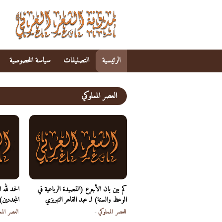
الرئيسية
التصنيفات
سياسة الخصوصية
العصر المملوكي
كم بين بان الأجرع (القصيدة الرباعية في
الحمد لله 
الوعظ والسنة) لـ عبد القاهر التبريزي
المجددين)
العصر المملوكي
-
العصر المم