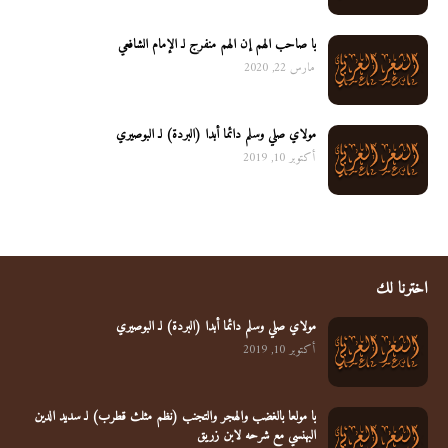
يا صاحب الهم إن الهم منفرج لـ الإمام الشافعي
مارس 22, 2020
مولاي صلي وسلم دائما أبدا (البردة) لـ البوصيري
أكتوبر 10, 2019
اخترنا لك
مولاي صلي وسلم دائما أبدا (البردة) لـ البوصيري
أكتوبر 10, 2019
يا مولعا بالغضب والهجر والتجنب (نظم مثلث قطرب) لـ سديد الدين
البهنسي مع شرحه لابن زريق