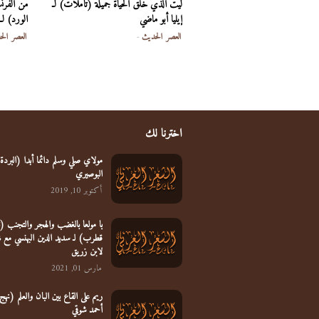
ليت الذي خلق الحياة جميلة (تأملات) لـ
من الفرنس
إيليا أبو ماضي
الورد) لـ 
العصر الحديث
-
العصر الح
اخترنا لك
مولاي صلي وسلم دائما أبدا (البردة)
البوصيري
أكتوبر 10, 2019
يا مولعا بالغضب والهجر والتجنب 
قطرب) لـ سديد الدين البهنسي مع 
لابن زريق
مارس 01, 2021
ريم على القاع بين البان والعلم (نهج 
أحمد شوقي