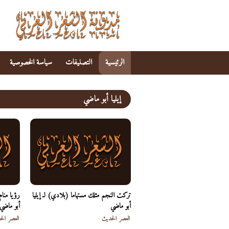
الرئيسية
التصنيفات
سياسة الخصوصية
إيليا أبو ماضي
تركت النجم مثلك مستهاما (بلادي) لـ إيليا
رؤيا منام
أبو ماضي
أبو ماضي
العصر الحديث
-
العصر الح