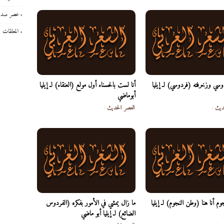
عصر صدر 
المعلقات
وسي وزخرفته (فردوسي) لـ إيليا
أنا لست بالحسناء أول مولع (العنقاء) لـ إيليا
أبوماضي
ديث
-
العصر الحديث
-
م أنا هنا (وطن النجوم) لـ إيليا
ما زال يمشي في الأمور بفكره (الفردوس
الضائع) لـ إيليا أبو ماضي