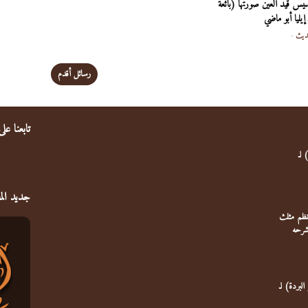
يس قيد العين صورتها (بائعة
إيليا أبو ماضي
ديث
-
رسائل أقدم
تابعنا عل
 لـ
جديد الم
(نظم مثلث
شرحه
البردة) لـ