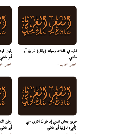
المرء في غفلاته وسباته (وقال) لـ إيليا أبو
بنيت فرد
ماضي
أبو ماضي
العصر الحديث
-
العصر الح
طوى بعض نفسي إذ طواك الثرى عني
وطن النجو
(أبي) لـ إيليا أبو ماضي
أبو ماضي