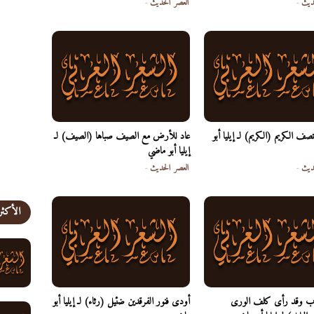
ديث
-
العصر الحديث
-
 تصف الكريم (الكريم) لـ إيليا أبو
عاد للأرض مع الصيف صباها (الصيف) لـ
إيليا أبو ماضي
ديث
-
العصر الحديث
-
الأكثر
راب وقد رأى كلف الورى
أودى فنور الفرقدين ضئيل (رثاء) لـ إيليا أبو