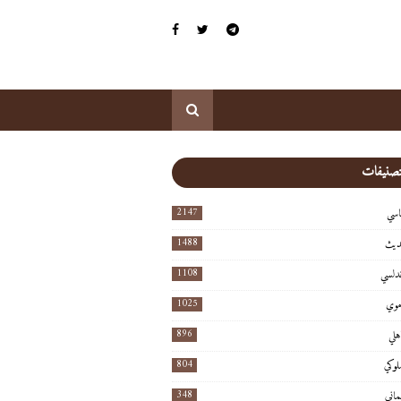
لتصنيفات
2147
اسي
1488
ديث
1108
ندلسي
1025
موي
896
هلي
804
لوكي
348
ماني