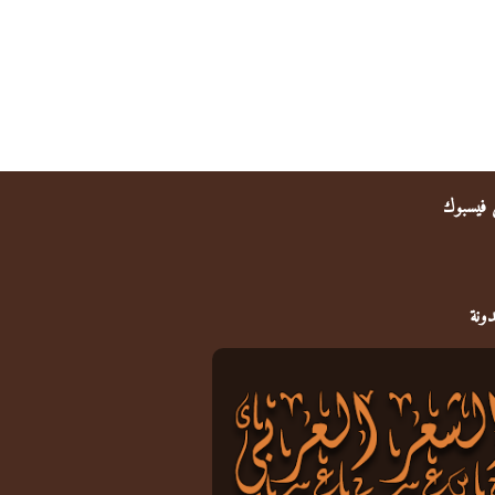
ى فيسبوك
دونة