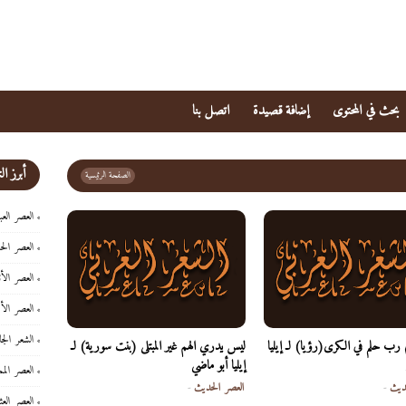
بحث في المحتوى
إضافة قصيدة
اتصل بنا
أبرز ا
الصفحة الرئيسية
العصر العب
العصر الح
العصر الأ
العصر الأ
الشعر الجا
 رب حلم في الكرى(رؤيا) لـ إيليا
ليس يدري الهم غير المبتلى (بنت سورية) لـ
إيليا أبو ماضي
العصر المم
ديث
-
العصر الحديث
-
العصر العث