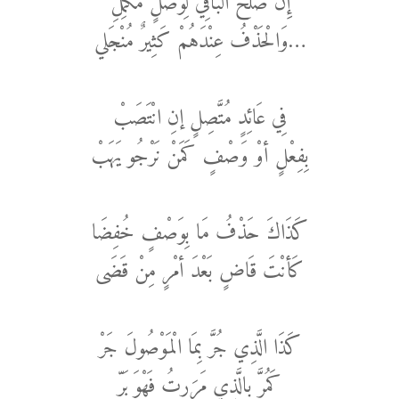
إِنْ صَلَحَ الْبَاقِي لِوَصْلٍ مُكْمِلِ
…وَالْحَذْفُ عِنْدَهُمْ كَثِيرٌ مُنْجَلي
فِي عَائِدٍ مُتَّصِلٍ إنِ انْتَصَبْ
بِفِعْلٍ أوْ وَصْفٍ كَمَنْ نَرْجُو يَهَبْ
كَذَاكَ حَذْفُ مَا بِوَصْفٍ خُفِضَا
كَأنْتَ قَاضٍ بَعْدَ أمْرٍ مِنْ قَضَى
كَذَا الَّذِي جُرَّ بِمَا الْمَوْصُولَ جَرْ
كَمُرَّ بالَّذِي مَرَرتُ فَهْوَ بَرّ