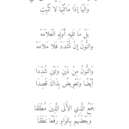
وَالْيَا إذَا مَاثُنِّيا لا تُثْبِتِ
بَلْ مَا تَلِيهِ أَوْلِهِ الْعَلاَمَهْ
والنُّونُ إنْ تُشْدَدْ فَلا مَلامَهْ
وَالنُّونُ مِنْ ذَيْنِ وَتَيْنِ شُدِّدَا
أيْضًا وَتَعْوِيضٌ بِذَاكَ قُصِدَا
جَمْعُ الَّذِي الأُلَى الَّذِينَ مُطْلَقا
وَبَعْضُهُمْ بِالوَاوِ رَفْعًا نَطَقَاَ