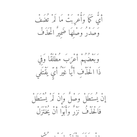
أيٌّ كَمَا وَأُعْرِبَتْ مَا لَمْ تُضَفْ
وَصَدْرُ وَصْلِهَا ضَمِيرٌ انْحَذَفْ
وَبَعْضُهُمْ أعْرَبَ مُطْلَقًا وَفِي
ذَا الْحَذْفِ أيًّا غَيْرُ أيٍّ يَقْتَفي
إنْ يُستَطَلْ وَصْلٌ وَإنْ لَمْ يُسْتَطَلْ
فَالْحَذْفُ نَزْرٌ وَأَبَوْا أنْ يُخْتَزَلْ