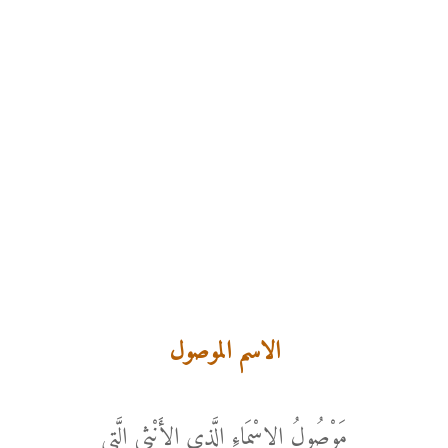
الاسم الموصول
مَوْصُولُ الاسْمَاءِ الَّذِي الأَنْثى الَّتي