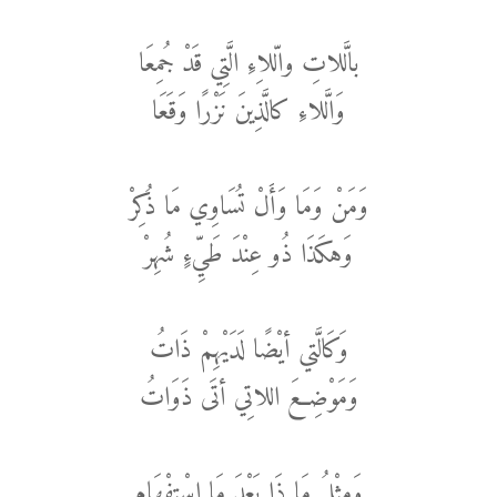
بالَّلاتِ والّلاِءِ الَّتِي قَدْ جُمِعَا
وَالَّلاءِ كالَّذِينَ نَزْرًا وَقَعَا
وَمَنْ وَمَا وَأَلْ تُسَاوِي مَا ذُكِرْ
وَهكَذَا ذُو عِنْدَ طَيِّءٍ شُهِرْ
وَكَالَّتي أيْضًا لَدَيْهِمْ ذَاتُ
وَمَوْضِعَ اللاتِي أتَى ذَوَاتُ
وَمِثْلُ مَا ذَا بَعْدَ مَا اسْتِفْهَامِ