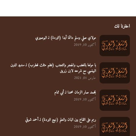
اخترنا لك
مولاي صلي وسلم دائما أبدا (البردة) لـ البوصيري
أكتوبر 10, 2019
يا مولعا بالغضب والهجر والتجنب (نظم مثلث قطرب) لـ سديد الدين
البهنسي مع شرحه لابن زريق
مارس 01, 2021
بمحمد صار الزمان محمدا لـ أبي تمام
أكتوبر 10, 2019
ريم على القاع بين البان والعلم (نهج البردة) لـ أحمد شوقي
أكتوبر 10, 2019