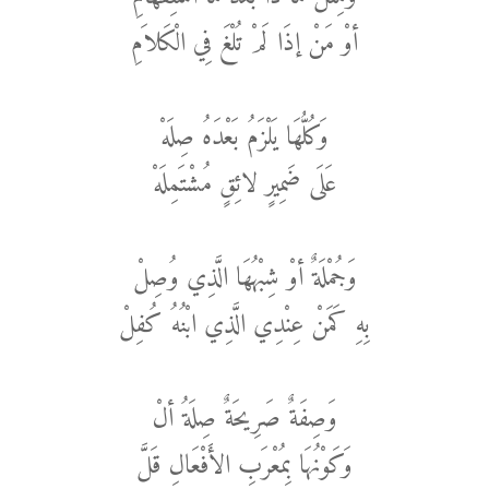
أوْ مَنْ إذَا لَمْ تُلْغَ فِي الْكَلاَمِ
وَكُلُّهَا يَلْزَمُ بَعْدَهُ صِلَهْ
عَلَى ضَمِيرٍ لائِقٍ مُشْتَمِلَهْ
وَجُمْلَةٌ أوْ شِبْهُهَا الَّذِي وُصِلْ
بِهِ كَمَنْ عِنْدِي الَّذِي ابْنُهُ كُفِلْ
وَصِفَةٌ صَرِيحَةٌ صِلَةُ ألْ
وَكَوْنُهَا بِمُعْرَبِ الأَفْعَالِ قَلَّ