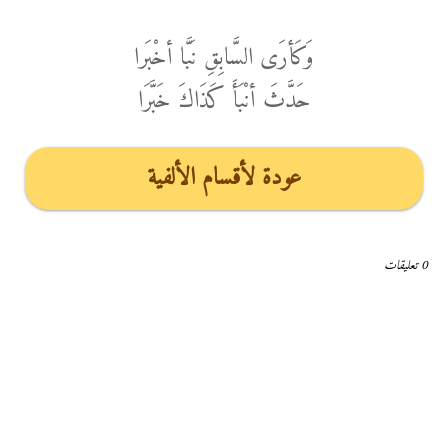
وَكَأرَى السَّابِقِ نَبَّا أخْبَرا
حَدَّثَ أنْبَأَ كَذَاكَ خَبَّرَا
عودة لأقسام الألفية
0 تعليقات