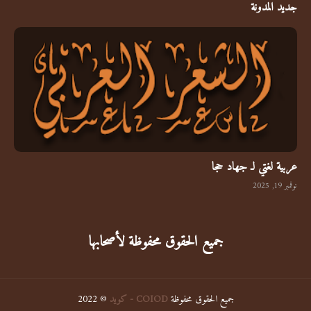
جديد المدونة
جهاد حجا
عربية لغتي لـ جهاد حجا
نوفمبر 19, 2025
جميع الحقوق محفوظة لأصحابها
جميع الحقوق محفوظة
COIOD - كويد
© 2022