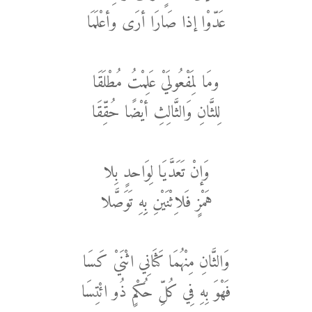
عَدّوْا إذا صَارَا أرَى وأعْلَمَا
ومَا لِمَفْعُولَيْ عَلِمْتُ مُطْلَقَا
لِلثَّانِ وَالثَّالِثِ أيْضًا حُقِّقَا
وَإنْ تَعَدَّيَا لِوَاحدٍ بِلا
هَمْزٍ فَلاِثْنَيْنِ بِِهِ تَوَصَّلا
وَالثَّانِ مِنْهُمَا كَثَانِي اثْنَيْ كَسَا
فَهْوَ بِهِ فِي كُلِّ حُكْمٍ ذُو ائْتِسَا