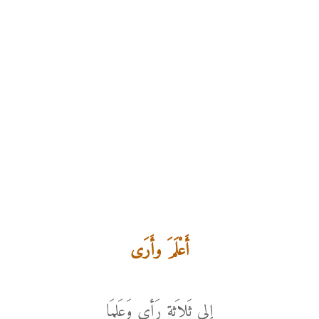
أَعْلَمَ وأَرَى
إلى ثَلاَثةٍ رَأى وَعَلِمَا