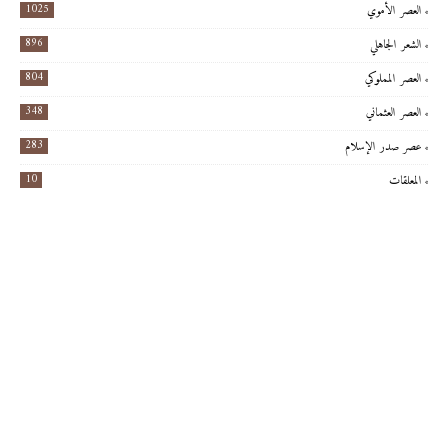
1025
العصر الأموي
896
الشعر الجاهلي
804
العصر المملوكي
348
العصر العثماني
283
عصر صدر الإسلام
10
المعلقات