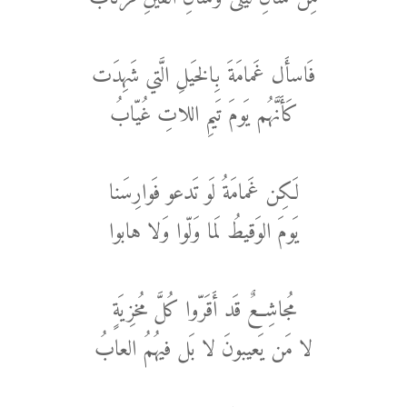
فَاسأَل غَمامَةَ بِالخَيلِ الَّتي شَهِدَت
كَأَنَّهُم يَومَ تَيمِ اللاتِ غُيّابُ
لَكِن غَمامَةُ لَو تَدعو فَوارِسَنا
يَومَ الوَقيطُ لَما وَلّوا وَلا هابوا
مُجاشِعٌ قَد أَقَرّوا كُلَّ مُخزِيَةٍ
لا مَن يَعيبونَ لا بَل فيهُمُ العابُ