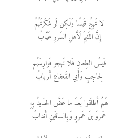
لا تَهجُ قَيسًا وَلَكِن لَو شَكَرتَهُمُ
إِنَّ اللَئيمَ لَأَهلِ السَروِ عَيّابُ
قَيسُ الطِعانِ فَلا تَهجو فَوارِسَهُم
لِحاجِبٍ وَأَبي القَعقاعِ أَربابُ
هُمُ أَطلَقوا بَعدَ ما عَضَّ الحَديدُ بِهِ
عَمروَ بنَ عَمروٍ وَبِالساقَينِ أَندابُ