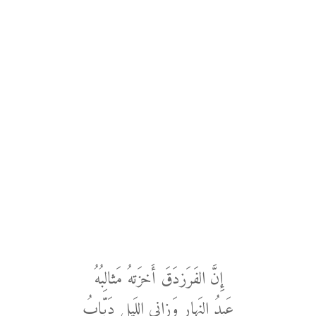
إِنَّ الفَرَزدَقَ أَخزَتهُ مَثالِبُهُ
عَبدُ النَهارِ وَزاني اللَيلِ دَبّابُ