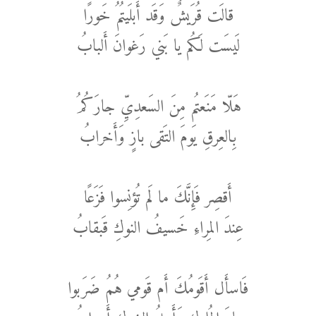
قالَت قُرَيشٌ وَقَد أَبلَيتُمُ خَورًا
لَيسَت لَكُم يا بَني رَغوانَ أَلبابُ
هَلّا مَنَعتُم مِنَ السَعدِيِّ جارَكُمُ
بِالعِرقِ يَومَ التَقى بازٍ وَأَخرابُ
أَقصِر فَإِنَّكَ ما لَم تُؤنِسوا فَزَعًا
عِندَ المِراءِ خَسيفُ النوكِ قَبقابُ
فَاسأَل أَقَومُكَ أَم قَومي هُمُ ضَرَبوا