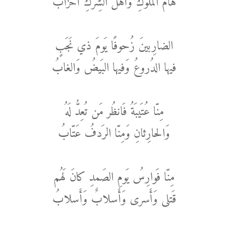
هامَ المُلوكِ وَأَهلُ الشِركِ أَحزابُ
الضارِبينَ زُحوفًا يَومَ ذي نَجَبٍ
فيها الدُروعُ وَفيها البَيضُ وَالغابُ
مِنّا عُتَيبَةُ فَانظُر مَن تُعِدُّ لَهُ
وَالحارِثانِ وَمِنّا الرَدفُ عَتّابُ
مِنّا فَوارِسُ يَومِ الصَمدِ كانَ لَهُم
قَتلى وَأَسرى وَأَسلابٌ وَأَسلابُ