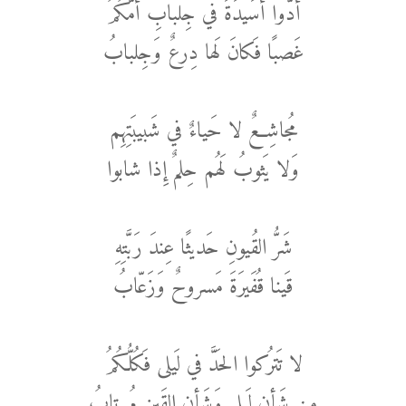
أَدّوا أُسَيدَةَ في جِلبابِ أُمُّكُمُ
غَصبًا فَكانَ لَها دِرعٌ وَجِلبابُ
مُجاشِعٌ لا حَياءٌ في شَبيبَتِهِم
وَلا يَثوبُ لَهُم حِلمٌ إِذا شابوا
شَرُّ القُيونِ حَديثًا عِندَ رَبَّتِهِ
قَينا قُفَيرَةَ مَسروحٌ وَزَعّابُ
لا تَترُكوا الحَدَّ في لَيلى فَكُلُّكُمُ
مِن شَأنِ لَيلى وَشَأنِ القَينِ مُرتابُ