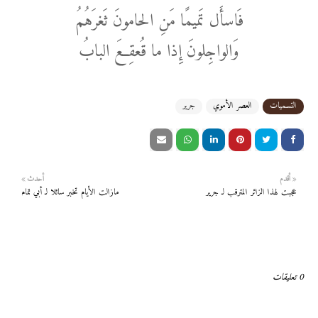
فَاسأَل تَميمًا مَنِ الحامونَ ثَغرَهُمُ
وَالواجِلونَ إِذا ما قُعقِعَ البابُ
التسميات
العصر الأموي
جرير
أقدم
أحدث
عجبت لهذا الزائر المترقب لـ جرير
مازالت الأيام تخبر سائلا لـ أبي تمام
0 تعليقات