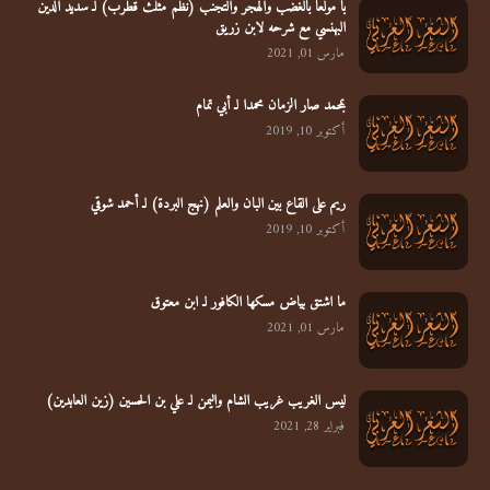
يا مولعا بالغضب والهجر والتجنب (نظم مثلث قطرب) لـ سديد الدين
البهنسي مع شرحه لابن زريق
مارس 01, 2021
بمحمد صار الزمان محمدا لـ أبي تمام
أكتوبر 10, 2019
ريم على القاع بين البان والعلم (نهج البردة) لـ أحمد شوقي
أكتوبر 10, 2019
ما اشتق بياض مسكها الكافور لـ ابن معتوق
مارس 01, 2021
ليس الغريب غريب الشام واليمن لـ علي بن الحسين (زين العابدين)
فبراير 28, 2021